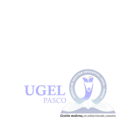
Descarga
OTELO
por
Administracion Ugel Pasco
|
Feb 21, 2022
|
Libros Digitales
Descarga
HOMERO – ILIADA
por
Administracion Ugel Pasco
|
Feb 21, 2022
|
Libros Digitales
Descarga